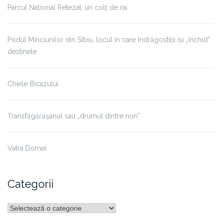
Parcul Național Retezat, un colț de rai
Podul Minciunilor din Sibiu, locul în care îndrăgostiții își „închid”
destinele
Cheile Bicazului
Transfăgărășanul sau „drumul dintre nori”
Vatra Dornei
Categorii
Categorii