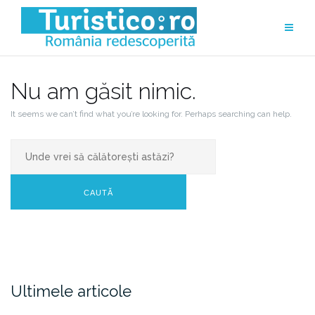
Skip
to
content
Nu am găsit nimic.
It seems we can’t find what you’re looking for. Perhaps searching can help.
Search
for:
CAUTĂ
Ultimele articole