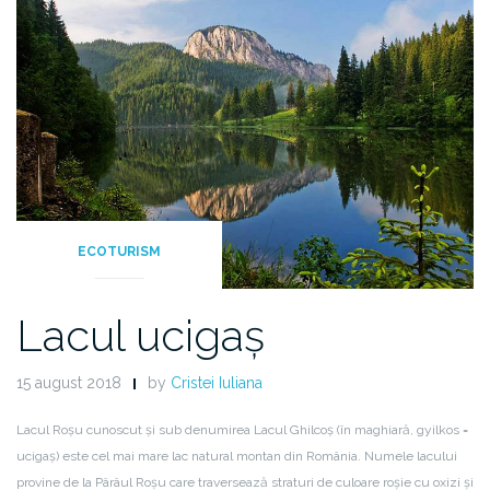
ECOTURISM
Lacul ucigaș
15 august 2018
by
Cristei Iuliana
Lacul Roșu cunoscut și sub denumirea Lacul Ghilcoș (în maghiară, gyilkos =
ucigaș) este cel mai mare lac natural montan din România. Numele lacului
provine de la Pârâul Roșu care traversează straturi de culoare roșie cu oxizi și