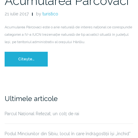
Acumularea Pârcovaci
21 iulie 2017
by
turistico
Acumularea Pârcovaci este o arie naturală de interes național ce corespunde
categoriei a IV-a IUCN (rezervație naturală de tip acvatic) situată în județul
Iași, pe teritoriul administrativ al orașului Hârlău.
Citește…
Ultimele articole
Parcul Național Retezat, un colț de rai
Podul Minciunilor din Sibiu, locul în care îndrăgostiții își „închid”