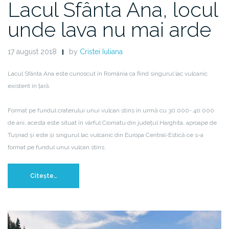
Lacul Sfânta Ana, locul
unde lava nu mai arde
17 august 2018
by
Cristei Iuliana
Lacul Sfânta Ana este cunoscut în România ca fiind singurul lac vulcanic
existent în țară.
Format pe fundul craterului unui vulcan stins în urmă cu 30.000- 40.000
de ani, acesta este situat în vârful Ciomatu din județul Harghita, aproape de
Tușnad și este și singurul lac vulcanic din Europa Central-Estică ce s-a
format pe fundul unui vulcan stins.
Citește…