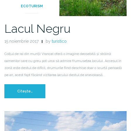
ECOTURISM
Lacul Negru
15 noiembrie 2017
by
turistico
Colțul de rai din munții Vrancei oferă o imagine deosebită și străină
oamenilor care cu greu pot urca să admire frumusețea locului. Accesul în
zonă este destul de dificil, drumurile fiind deschise doar o scurtă perioadă
pe an, acest fapt făcând vizitarea lacului destul de anevoioasă.
Citește…