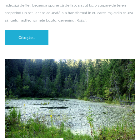
hidroxizi de fier. Legenda spune că de fapt a avut loc o surpare de teren
acoperind un sat, iar apa adunată s-a transformat în culoarea roșie din cauza
sângelui, astfel numele locului devenind „Roșu”.
Citește…