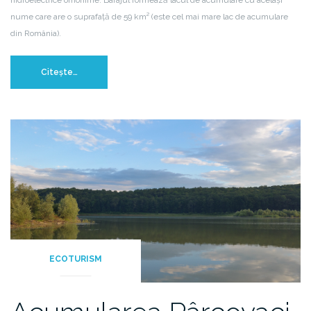
nume care are o suprafață de 59 km² (este cel mai mare lac de acumulare
din România).
Citește…
ECOTURISM