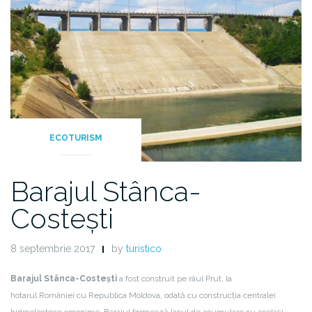
ECOTURISM
Barajul Stânca-
Costești
8 septembrie 2017
by
turistico
Barajul Stânca-Costești
a fost construit pe râul Prut, la
hotarul României cu Republica Moldova, odată cu construcția centralei
hidroelectrice omonime. Barajul formează lacul de acumulare cu același