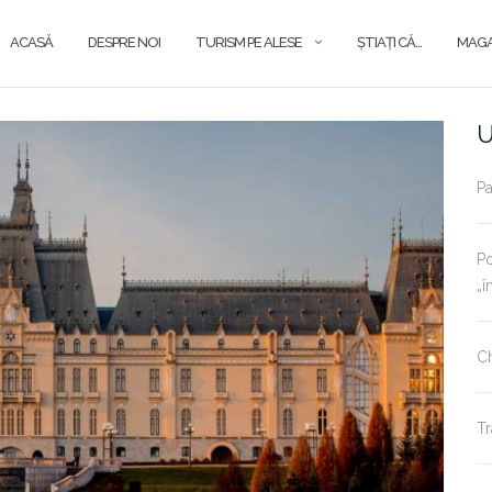
ACASĂ
DESPRE NOI
TURISM PE ALESE
ŞTIAŢI CĂ…
MAGA
U
Pa
Po
„î
Ch
Tr