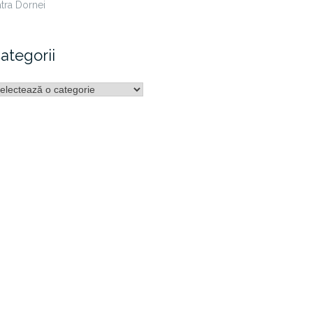
tra Dornei
ategorii
ategorii