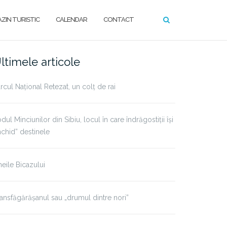
ZIN TURISTIC
CALENDAR
CONTACT
ltimele articole
rcul Național Retezat, un colț de rai
dul Minciunilor din Sibiu, locul în care îndrăgostiții își
nchid” destinele
eile Bicazului
ansfăgărășanul sau „drumul dintre nori”