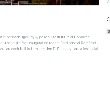
Va
C
C
ruit în perioada 1906-1925 pe locul fostului Palat Domnesc.
 de Justiție și a fost inaugurat de regele Ferdinand al României
are au contribuit trei arhitecți:
Ion D. Berindey care a fost ajutat