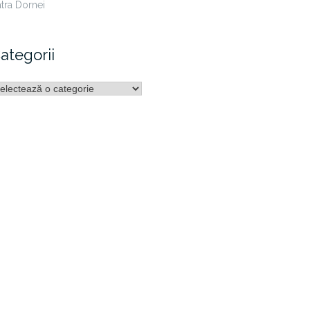
tra Dornei
ategorii
ategorii