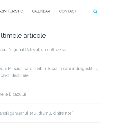
ZIN TURISTIC
CALENDAR
CONTACT
ltimele articole
rcul Național Retezat, un colț de rai
dul Minciunilor din Sibiu, locul în care îndrăgostiții își
nchid” destinele
eile Bicazului
ansfăgărășanul sau „drumul dintre nori”