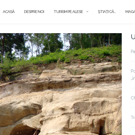
ACASĂ
DESPRE NOI
TURISM PE ALESE
ŞTIAŢI CĂ…
MAGA
U
Pa
Po
„î
Ch
Tr