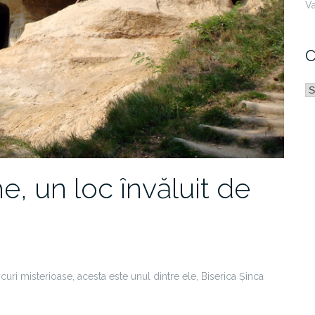
Va
C
C
e, un loc învăluit de
ri misterioase, acesta este unul dintre ele, Biserica Șinca