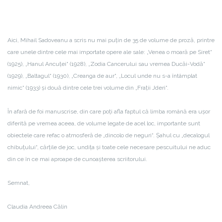
Aici, Mihail Sadoveanu a scris nu mai puţin de 35 de volume de proză, printre
care unele dintre cele mai importate opere ale sale: „Venea o moară pe Siret“
(1925), „Hanul Ancuţei“ (1928), „Zodia Cancerului sau vremea Ducăi-Vodă“
(1929), „Baltagul“ (1930), „Creanga de aur“, „Locul unde nu s-a întâmplat
nimic“ (1933) şi două dintre cele trei volume din „Fraţii Jderi“.
În afară de foi manuscrise, din care poți afla faptul că limba română era uşor
diferită pe vremea aceea, de volume legate de acel loc, importante sunt
obiectele care refac o atmosferă de „dincolo de neguri“. Şahul cu „decalogul
chibuţului“, cărţile de joc, undiţa şi toate cele necesare pescuitului ne aduc
din ce în ce mai aproape de cunoașterea scriitorului.
Semnat,
Claudia Andreea Călin