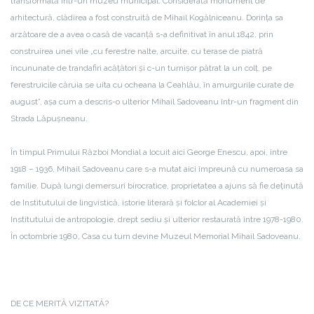
transformată într-un muzeu municipal. Considerată monument de
arhitectură, clădirea a fost construită de Mihail Kogălniceanu. Dorința sa
arzătoare de a avea o casă de vacanță s-a definitivat în anul 1842, prin
construirea unei vile „cu ferestre nalte, arcuite, cu terase de piatră
încununate de trandafiri acățători și c-un turnișor pătrat la un colț, pe
ferestruicile căruia se uita cu ocheana la Ceahlău, în amurgurile curate de
august”, așa cum a descris-o ulterior Mihail Sadoveanu într-un fragment din
Strada Lăpușneanu.
În timpul Primului Război Mondial a locuit aici George Enescu, apoi, între
1918 – 1936, Mihail Sadoveanu care s-a mutat aici împreună cu numeroasa sa
familie. După lungi demersuri birocratice, proprietatea a ajuns să fie deținută
de Institutului de lingvistică, istorie literară și folclor al Academiei și
Institutului de antropologie, drept sediu și ulterior restaurată între 1978-1980.
În octombrie 1980, Casa cu turn devine Muzeul Memorial Mihail Sadoveanu.
DE CE MERITĂ VIZITATĂ?