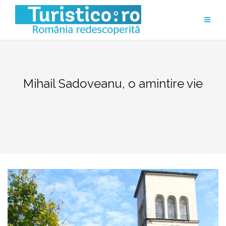
Skip
to
content
Mihail Sadoveanu, o amintire vie