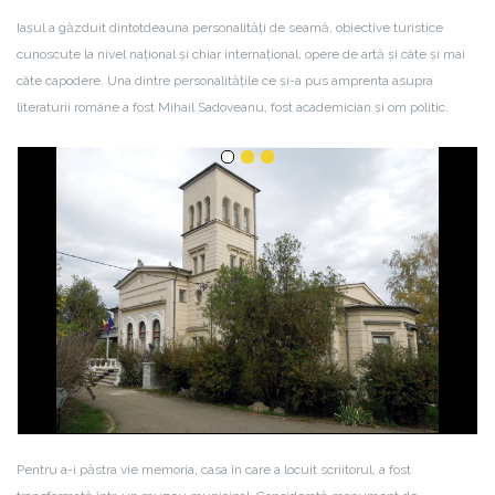
Iașul a găzduit dintotdeauna personalități de seamă, obiective turistice
cunoscute la nivel național și chiar internațional, opere de artă și câte și mai
câte capodere. Una dintre personalitățile ce și-a pus amprenta asupra
literaturii române a fost Mihail Sadoveanu, fost academician și om politic.
Pentru a-i păstra vie memoria, casa în care a locuit scriitorul, a fost