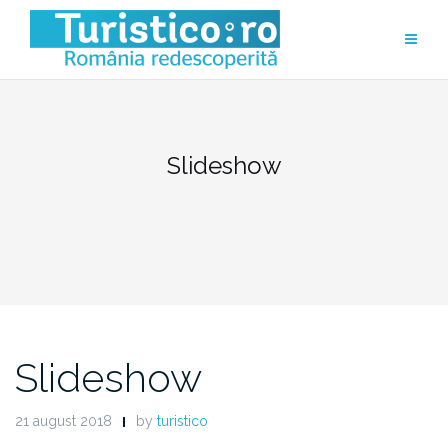
Skip
to
content
Slideshow
Slideshow
21 august 2018
by
turistico